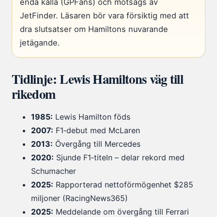
enda källa (GPFans) och motsägs av
JetFinder. Läsaren bör vara försiktig med att
dra slutsatser om Hamiltons nuvarande
jetägande.
Tidlinje: Lewis Hamiltons väg till
rikedom
1985:
Lewis Hamilton föds
2007:
F1‑debut med McLaren
2013:
Övergång till Mercedes
2020:
Sjunde F1‑titeln – delar rekord med
Schumacher
2025:
Rapporterad nettoförmögenhet $285
miljoner (RacingNews365)
2025:
Meddelande om övergång till Ferrari