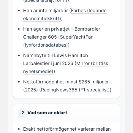
(specialistsajt för F1)
)
Han är inte miljardär (
Forbes (ledande
ekonomitidskrift)
)
Han äger en privatjet – Bombardier
Challenger 605 (
SuperYachtFan
(lyxfordonsdatabas)
)
Namnbyte till Lewis Hamilton
Larbalestier i juni 2026 (
Mirror (brittisk
nyhetsmedie)
)
Nettoförmögenhet minst $285 miljoner
(2025) (
RacingNews365 (F1‑specialist)
)
Vad som är oklart
2
Exakt nettoförmögenhet varierar mellan