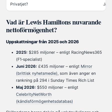
Privatjet?
Ja (
Vad är Lewis Hamiltons nuvarande
nettoförmögenhet?
Uppskattningar från 2025 och 2026
2025:
$285 miljoner – enligt RacingNews365
(F1‑specialist)
Juni 2026:
£435 miljoner – enligt
Mirror
(brittisk nyhetsmedie)
, som även anger en
rankning på 294 i Sunday Times Rich List
Maj 2026:
$550 miljoner – enligt
CelebrityNetWorth
(kändisförmögenhetsdatabas)