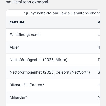
om Hamiltons ekonomi.
Sju nyckelfakta om Lewis Hamiltons ekonomi, 
FAKTUM
VÄR
Fullständigt namn
Lewi
Ålder
40 å
Nettoförmögenhet (2026, Mirror)
£435
Nettoförmögenhet (2026, CelebrityNetWorth)
$550
Rikaste F1‑föraren?
Ja
Miljardär?
Nej