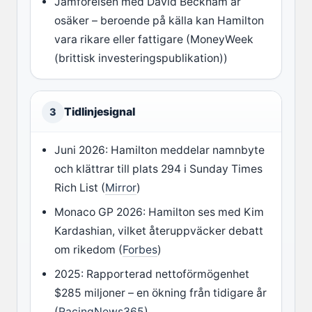
Jämförelsen med David Beckham är
osäker – beroende på källa kan Hamilton
vara rikare eller fattigare (MoneyWeek
(brittisk investeringspublikation))
Tidlinjesignal
3
Juni 2026: Hamilton meddelar namnbyte
och klättrar till plats 294 i Sunday Times
Rich List (
Mirror
)
Monaco GP 2026: Hamilton ses med Kim
Kardashian, vilket återuppväcker debatt
om rikedom (
Forbes
)
2025: Rapporterad nettoförmögenhet
$285 miljoner – en ökning från tidigare år
(
RacingNews365
)