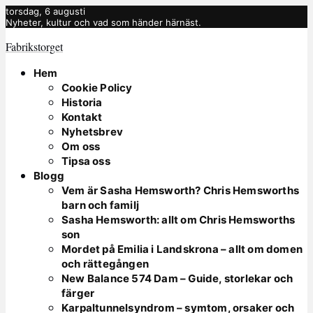
torsdag, 6 augusti
Nyheter, kultur och vad som händer härnäst.
Fabrikstorget
Hem
Cookie Policy
Historia
Kontakt
Nyhetsbrev
Om oss
Tipsa oss
Blogg
Vem är Sasha Hemsworth? Chris Hemsworths
barn och familj
Sasha Hemsworth: allt om Chris Hemsworths
son
Mordet på Emilia i Landskrona – allt om domen
och rättegången
New Balance 574 Dam – Guide, storlekar och
färger
Karpaltunnelsyndrom – symtom, orsaker och