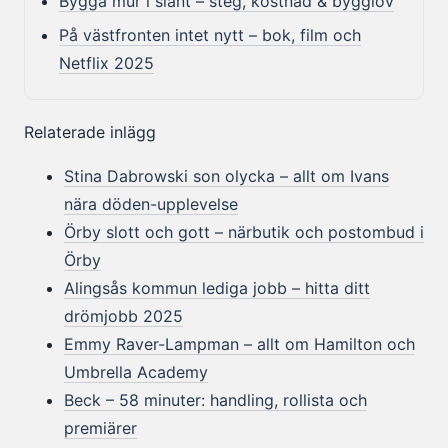
Bygga mur i slänt – steg, kostnad & bygglov
På västfronten intet nytt – bok, film och
Netflix 2025
Relaterade inlägg
Stina Dabrowski son olycka – allt om Ivans
nära döden-upplevelse
Örby slott och gott – närbutik och postombud i
Örby
Alingsås kommun lediga jobb – hitta ditt
drömjobb 2025
Emmy Raver-Lampman – allt om Hamilton och
Umbrella Academy
Beck – 58 minuter: handling, rollista och
premiärer