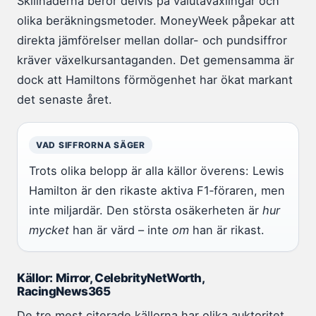
Skillnaderna beror delvis på valutaväxlingar och
olika beräkningsmetoder. MoneyWeek påpekar att
direkta jämförelser mellan dollar- och pundsiffror
kräver växelkursantaganden. Det gemensamma är
dock att Hamiltons förmögenhet har ökat markant
det senaste året.
VAD SIFFRORNA SÄGER
Trots olika belopp är alla källor överens: Lewis
Hamilton är den rikaste aktiva F1‑föraren, men
inte miljardär. Den största osäkerheten är
hur
mycket
han är värd – inte
om
han är rikast.
Källor: Mirror, CelebrityNetWorth,
RacingNews365
De tre mest citerade källorna har olika auktoritet.