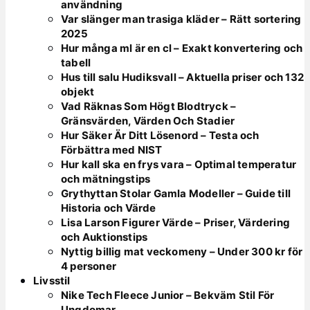
användning
Var slänger man trasiga kläder – Rätt sortering
2025
Hur många ml är en cl – Exakt konvertering och
tabell
Hus till salu Hudiksvall – Aktuella priser och 132
objekt
Vad Räknas Som Högt Blodtryck –
Gränsvärden, Värden Och Stadier
Hur Säker Är Ditt Lösenord – Testa och
Förbättra med NIST
Hur kall ska en frys vara – Optimal temperatur
och mätningstips
Grythyttan Stolar Gamla Modeller – Guide till
Historia och Värde
Lisa Larson Figurer Värde – Priser, Värdering
och Auktionstips
Nyttig billig mat veckomeny – Under 300 kr för
4 personer
Livsstil
Nike Tech Fleece Junior – Bekväm Stil För
Ungdomar