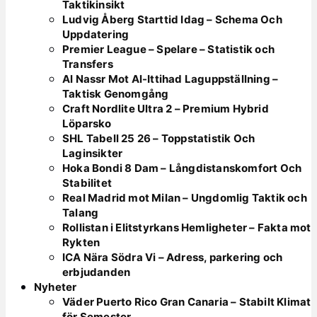
Taktikinsikt
Ludvig Åberg Starttid Idag – Schema Och
Uppdatering
Premier League – Spelare – Statistik och
Transfers
Al Nassr Mot Al-Ittihad Laguppställning –
Taktisk Genomgång
Craft Nordlite Ultra 2 – Premium Hybrid
Löparsko
SHL Tabell 25 26 – Toppstatistik Och
Laginsikter
Hoka Bondi 8 Dam – Långdistanskomfort Och
Stabilitet
Real Madrid mot Milan – Ungdomlig Taktik och
Talang
Rollistan i Elitstyrkans Hemligheter – Fakta mot
Rykten
ICA Nära Södra Vi – Adress, parkering och
erbjudanden
Nyheter
Väder Puerto Rico Gran Canaria – Stabilt Klimat
för Semester