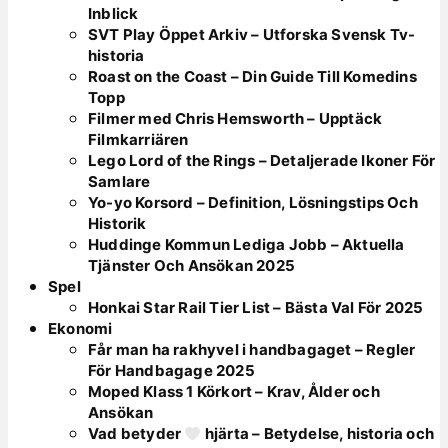
Inblick
SVT Play Öppet Arkiv – Utforska Svensk Tv-
historia
Roast on the Coast – Din Guide Till Komedins
Topp
Filmer med Chris Hemsworth – Upptäck
Filmkarriären
Lego Lord of the Rings – Detaljerade Ikoner För
Samlare
Yo-yo Korsord – Definition, Lösningstips Och
Historik
Huddinge Kommun Lediga Jobb – Aktuella
Tjänster Och Ansökan 2025
Spel
Honkai Star Rail Tier List – Bästa Val För 2025
Ekonomi
Får man ha rakhyvel i handbagaget – Regler
För Handbagage 2025
Moped Klass 1 Körkort – Krav, Ålder och
Ansökan
Vad betyder
hjärta – Betydelse, historia och