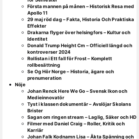
Första mannen på månen – Historisk Resa med
Apollo 11
29 maj röd dag – Fakta, Historia Och Praktiska
Effekter
Drakarna flyger över helsingfors – Kultur och
Identitet
Donald Trump Height Cm – Officiell längd och
kontroverser 2024
Rollistan i Ett fall för Frost – Komplett
rollbesättning
Se Og Hör Norge – Historia, ägare och
prenumeration
Nöje
Johan Renck Here We Go – Svensk Ikon och
Medieinnovatör
Tyst i klassen dokumentär – Avslöjar Skolans
Brister
Sagan om ringen stream – Laglig, Säker och HD
Filmer med Daniel Craig – Roller, Kritik och
Karriär
Johan Falk Kodnamn Lisa – Äkta Spänning och