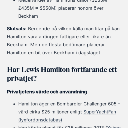
Medelvärdet av Hamiltons källor ($285M +
£435M ≈ $550M) placerar honom över
Beckham
Slutsats:
Beroende på vilken källa man litar på kan
Hamilton vara antingen fattigare eller rikare än
Beckham. Men de flesta bedömare placerar
Hamilton en bit över Beckham i dagsläget.
Har Lewis Hamilton fortfarande ett
privatjet?
Privatjetens värde och användning
Hamilton äger en Bombardier Challenger 605 –
värd cirka $25 miljoner enligt
SuperYachtFan
(lyxfordonsdatabas)
Han köpte planet för £25 miljoner 2013 (
Yahoo