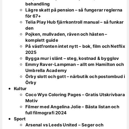
behandling
Lägre skatt på pension – så fungerar reglerna
för 67+
Telia Play Hub fjärrkontroll manual – så funkar
den
Pojken, mullvaden, räven och hästen –
komplett guide
På västfronten intet nytt – bok, film och Netflix
2025
Bygga mur i slänt – steg, kostnad & bygglov
Emmy Raver-Lampman – allt om Hamilton och
Umbrella Academy
Örby slott och gott – närbutik och postombud i
Örby
Kultur
Coco Wyo Coloring Pages – Gratis Utskrivbara
Motiv
Filmer med Angelina Jolie – Bästa listan och
full filmografi 2024
Sport
Arsenal vs Leeds United – Seger och