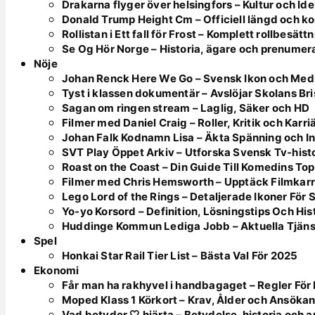
Drakarna flyger över helsingfors – Kultur och Ide
Donald Trump Height Cm – Officiell längd och k
Rollistan i Ett fall för Frost – Komplett rollbesätt
Se Og Hör Norge – Historia, ägare och prenumer
Nöje
Johan Renck Here We Go – Svensk Ikon och Med
Tyst i klassen dokumentär – Avslöjar Skolans Bri
Sagan om ringen stream – Laglig, Säker och HD
Filmer med Daniel Craig – Roller, Kritik och Karri
Johan Falk Kodnamn Lisa – Äkta Spänning och In
SVT Play Öppet Arkiv – Utforska Svensk Tv-hist
Roast on the Coast – Din Guide Till Komedins To
Filmer med Chris Hemsworth – Upptäck Filmkarr
Lego Lord of the Rings – Detaljerade Ikoner För
Yo-yo Korsord – Definition, Lösningstips Och His
Huddinge Kommun Lediga Jobb – Aktuella Tjän
Spel
Honkai Star Rail Tier List – Bästa Val För 2025
Ekonomi
Får man ha rakhyvel i handbagaget – Regler F
Moped Klass 1 Körkort – Krav, Ålder och Ansöka
Vad betyder 🤍 hjärta – Betydelse, historia och