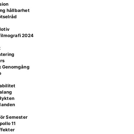
sion
ång hållbarhet
ötselråd
Motiv
 filmografi 2024
t
atering
rs
isk Genomgång
o
r
bilitet
Talang
 Rykten
udanden
 för Semester
ollo 11
ffekter