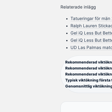
Relaterade inlägg
Tatueringar för män 
Ralph Lauren Sticka
Gel iQ Less But Bette
Gel iQ Less But Bet
UD Las Palmas match
Rekommenderad viktökni
Rekommenderad viktökni
Rekommenderad viktökni
Typisk viktökning första 
Genomsnittlig viktökning