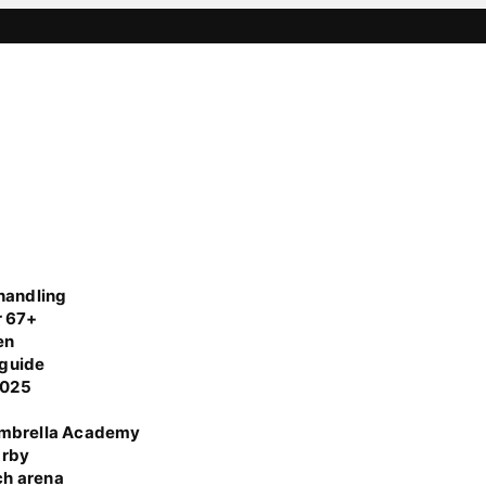
handling
r 67+
en
 guide
 2025
Umbrella Academy
Örby
ch arena