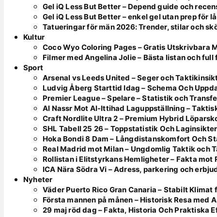
Gel iQ Less But Better – Depend guide och recen
Gel iQ Less But Better – enkel gel utan prep för l
Tatueringar för män 2026: Trender, stilar och sk
Kultur
Coco Wyo Coloring Pages – Gratis Utskrivbara 
Filmer med Angelina Jolie – Bästa listan och full
Sport
Arsenal vs Leeds United – Seger och Taktikinsik
Ludvig Åberg Starttid Idag – Schema Och Uppd
Premier League – Spelare – Statistik och Transfe
Al Nassr Mot Al-Ittihad Laguppställning – Takt
Craft Nordlite Ultra 2 – Premium Hybrid Löparsk
SHL Tabell 25 26 – Toppstatistik Och Laginsikte
Hoka Bondi 8 Dam – Långdistanskomfort Och Sta
Real Madrid mot Milan – Ungdomlig Taktik och 
Rollistan i Elitstyrkans Hemligheter – Fakta mot
ICA Nära Södra Vi – Adress, parkering och erbj
Nyheter
Väder Puerto Rico Gran Canaria – Stabilt Klimat
Första mannen på månen – Historisk Resa med Ap
29 maj röd dag – Fakta, Historia Och Praktiska E