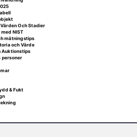
2025
abell
 objekt
 Värden Och Stadier
a med NIST
och mätningstips
storia och Värde
h Auktionstips
4 personer
omar
g
ydd & Fukt
ign
lekning