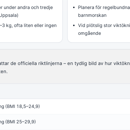
r under andra och tredje
Planera för regelbundn
 Uppsala)
barnmorskan
–3 kg, ofta liten eller ingen
Vid plötslig stor viktök
omgående
r de officiella riktlinjerna – en tydlig bild av hur viktök
ten.
g (BMI 18,5–24,9)
ng (BMI 25–29,9)