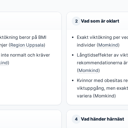
Vad som är oklart
2
tökning beror på BMI
Exakt viktökning per ve
njer (
Region Uppsala
)
individer (
Momkind
)
 inte normalt och kräver
Långtidseffekter av vi
ind
)
rekommendationerna är i
(
Momkind
)
Kvinnor med obesitas 
viktuppgång, men exakta
variera (Momkind)
Vad händer härnäst
4