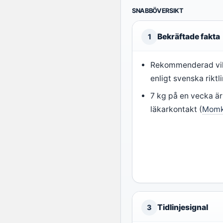
SNABBÖVERSIKT
Bekräftade fakta
1
Rekommenderad vik
enligt svenska riktli
7 kg på en vecka är
läkarkontakt (
Momk
Tidlinjesignal
3