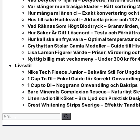
Var slänger man trasiga kläder – Rätt sortering 
Hur många ml är en cl – Exakt konvertering och t
Hus till salu Hudiksvall – Aktuella priser och 132
Vad Räknas Som Högt Blodtryck – Gränsvärden,
Hur Säker Är Ditt Lösenord – Testa och Förbättr
Hur kall ska en frys vara – Optimal temperatur 
Grythyttan Stolar Gamla Modeller – Guide till Hi
Lisa Larson Figurer Värde – Priser, Värdering oc
Nyttig billig mat veckomeny – Under 300 kr för 
Livsstil
Nike Tech Fleece Junior – Bekväm Stil För Ungd
1 Cup To Dl – Enkel Guide för Korrekt Omvandlin
1 Cup to Dl – Noggrann Omvandling och Baktips
Bare Minerals Complexion Rescue – Naturligt Sk
Liten radio till köket – Bra Ljud och Praktisk Des
Crest Whitening Strips Sverige – Effektiv Tandb
Sök
efter: