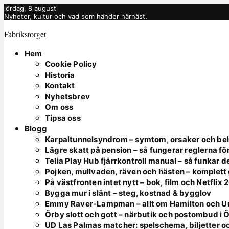
lördag, 8 augusti
Nyheter, kultur och vad som händer härnäst.
Fabrikstorget
Hem
Cookie Policy
Historia
Kontakt
Nyhetsbrev
Om oss
Tipsa oss
Blogg
Karpaltunnelsyndrom – symtom, orsaker och be
Lägre skatt på pension – så fungerar reglerna fö
Telia Play Hub fjärrkontroll manual – så funkar d
Pojken, mullvaden, räven och hästen – komplett
På västfronten intet nytt – bok, film och Netflix
Bygga mur i slänt – steg, kostnad & bygglov
Emmy Raver-Lampman – allt om Hamilton och 
Örby slott och gott – närbutik och postombud i 
UD Las Palmas matcher: spelschema, biljetter o