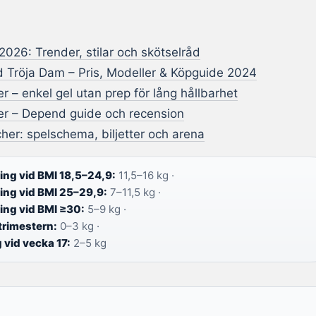
2026: Trender, stilar och skötselråd
d Tröja Dam – Pris, Modeller & Köpguide 2024
r – enkel gel utan prep för lång hållbarhet
ter – Depend guide och recension
er: spelschema, biljetter och arena
ng vid BMI 18,5–24,9:
11,5–16 kg ·
ng vid BMI 25–29,9:
7–11,5 kg ·
ng vid BMI ≥30:
5–9 kg ·
trimestern:
0–3 kg ·
 vid vecka 17:
2–5 kg