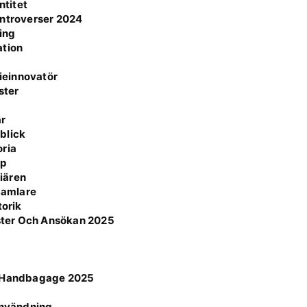
ntitet
ontroverser 2024
ning
ation
ieinnovatör
ster
är
blick
oria
pp
iären
 Samlare
torik
ster Och Ansökan 2025
ör Handbagage 2025
n
 användning