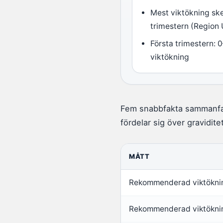
Mest viktökning ske
trimestern (Region
Första trimestern: 0
viktökning
Fem snabbfakta sammanfatta
fördelar sig över gravidite
MÅTT
Rekommenderad viktöknin
Rekommenderad viktökni