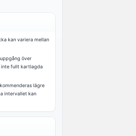
cka kan variera mellan
ktuppgång över
nte fullt kartlagda
rekommenderas lägre
 intervallet kan